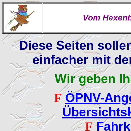
Vom Hexenb
Diese Seiten solle
einfacher mit d
Wir geben Ih
ÖPNV-Ange
F
Übersichtsk
Fahrk
F