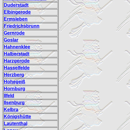
Duderstadt
Elbingerode
Ermsleben
Friedrichsbrunn
Gernrode
Goslar
Hahnenklee
Halberstadt
Harzgerode
Hasselfelde
Herzberg
Hohegeiß
Hornburg
Ilfeld
Ilsenburg
Kelbra
Königshütte
Lautenthal