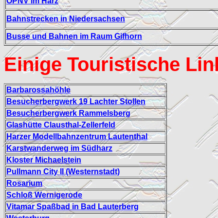
ÖPNV im Harz
Bahnstrecken in Niedersachsen
Busse und Bahnen im Raum Gifhorn
Einige Touristische Li
Barbarossahöhle
Besucherbergwerk 19 Lachter Stollen
Besucherbergwerk Rammelsberg
Glashütte Clausthal-Zellerfeld
Harzer Modellbahnzentrum Lautenthal
Karstwanderweg im Südharz
Kloster Michaelstein
Pullmann City II (Westernstadt)
Rosarium
Schloß Wernigerode
Vitamar Spaßbad in Bad Lauterberg