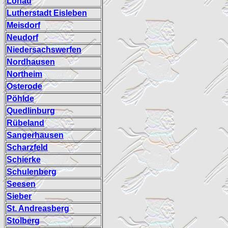
Lonau
Lutherstadt Eisleben
Meisdorf
Neudorf
Niedersachswerfen
Nordhausen
Northeim
Osterode
Pöhlde
Quedlinburg
Rübeland
Sangerhausen
Scharzfeld
Schierke
Schulenberg
Seesen
Sieber
St. Andreasberg
Stolberg