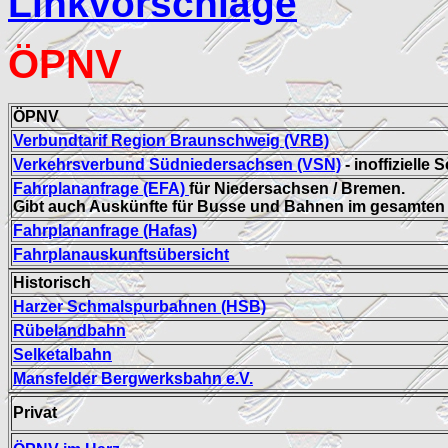
Linkvorschläge
ÖPNV
ÖPNV
Verbundtarif Region Braunschweig (VRB)
Verkehrsverbund Südniedersachsen (VSN)
- inoffizielle S
Fahrplananfrage (EFA)
für Niedersachsen / Bremen.
Gibt auch Auskünfte für Busse und Bahnen im gesamten 
Fahrplananfrage (Hafas)
Fahrplanauskunftsübersicht
Historisch
Harzer Schmalspurbahnen (HSB)
Rübelandbahn
Selketalbahn
Mansfelder Bergwerksbahn e.V.
Privat