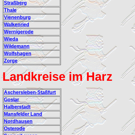
Straßberg
Thale
Vienenburg
Walkenried
Wernigerode
Wieda
Wildemann
Wolfshagen
Zorge
Landkreise im Harz
Aschersleben-Staßfurt
Goslar
Halberstadt
Mansfelder Land
Nordhausen
Osterode