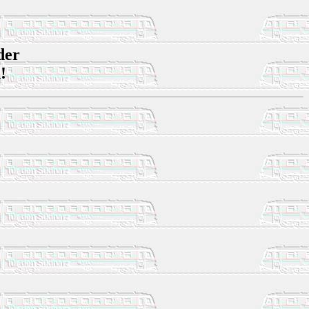
der
!